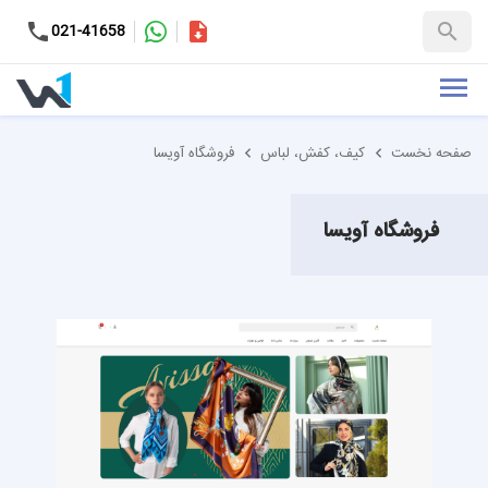
کاتالوگ
021-41658
+98-9937653151
صفحه نخست
کیف، کفش، لباس
فروشگاه آویسا
فروشگاه آویسا