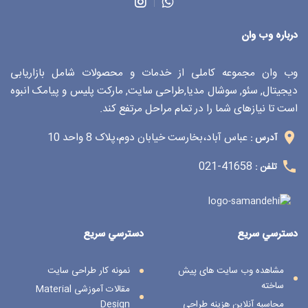
درباره وب وان
وب وان مجموعه کاملی از خدمات و محصولات شامل بازاریابی
دیجیتال, سئو, سوشال مدیا,طراحی سایت, مارکت پلیس و پیامک انبوه
است تا نیازهای شما را در تمام مراحل مرتفع کند.
عباس آباد،بخارست خیابان دوم،پلاک 8 واحد 10
آدرس :
41658-021
تلفن :
دسترسي سريع
دسترسي سريع
مشاهده وب سایت های پیش
نمونه کار طراحی سایت
ساخته
مقالات آموزشی Material
محاسبه آنلاین هزینه طراحی
Design