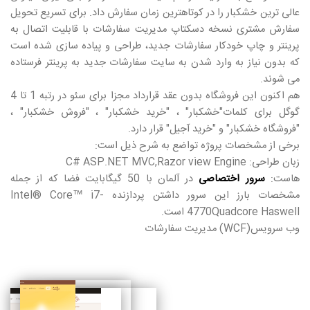
عالی ترین خشکبار را در کوتاهترین زمان سفارش داد. برای تسریع تحویل
سفارش مشتری نسخه دسکتاپ مدیریت سفارشات با قابلیت اتصال به
پرینتر و چاپ خودکار سفارشات جدید، طراحی و پیاده سازی شده است
که بدون نیاز به وارد شدن به سایت سفارشات جدید به پرینتر فرستاده
می شوند.
هم اکنون این فروشگاه بدون عقد قرارداد مجزا برای سئو در رتبه 1 تا 4
گوگل برای کلمات"خشکبار" ، "خرید خشکبار" ، "فروش خشکبار" ،
"فروشگاه خشکبار" و "خرید آجیل" قرار دارد.
برخی از مشخصات پروژه تواضع به شرح ذیل است:
زبان طراحی: C# ASP.NET MVC,Razor view Engine
هاست:
سرور اختصاصی
در آلمان با 50 گیگابایت فضا که از جمله
مشخصات بارز این سرور داشتن پردازنده Intel® Core™ i7-
4770Quadcore Haswell است.
وب سرویس(WCF) مدیریت سفارشات