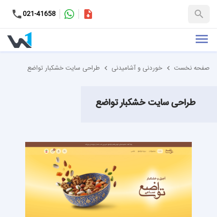
کاتالوگ
021-41658
+98-9937653151
صفحه نخست
خوردنی و آشامیدنی
طراحی سایت خشکبار تواضع
طراحی سایت خشکبار تواضع