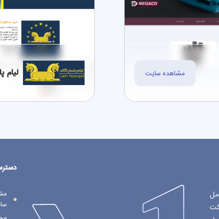
لیام پا
مشاهده سایت
دسترس
مل
مش
ساخ
کت
محا