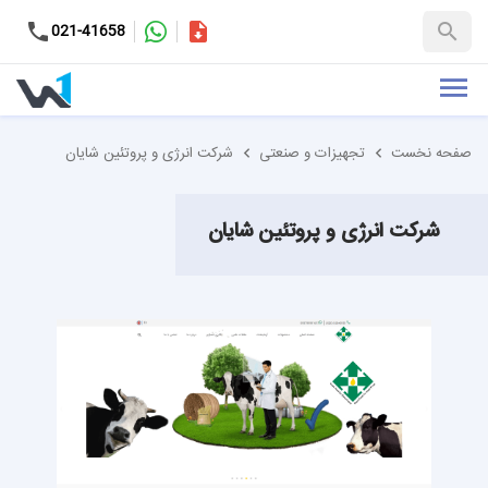
کاتالوگ
021-41658
+98-9937653151
صفحه نخست
تجهیزات و صنعتی
شرکت انرژی و پروتئین شایان
شرکت انرژی و پروتئین شایان