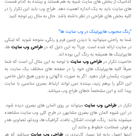
کدامیک از بخش های سایت شبیه به هم هستند و بیننده به کدام قسمت
های سایت باید به یک اندازه اهمیت دهد. طراح وب باید این تکرار را در
کلیه بخش های طراحی در نظر داشته باشد. حال به مثال زیر توجه کنید:
"رنگ محبوب هایپرلینک در وب سایت ها"
شما به راحتی میتوانید با دیدن چنین فرم و رنگی، متوجه شوید که لینکی
در سایت ارائه شده است. چرا؟ به این دلیل که در
طراحی وب سایت
ها،
هایپرلینک ها همیشه به رنگ آبی بوده اند.
خاصیت تکرار در
طراحی وب سایت
با توجه به این مثال آن است که شما
صرفاً کلیه هایپرلینک های خود را در صفحه های مختلف یک سایت به
صورت یکسان قرار دهید. اگر به صورت ناگهانی و بدون هیچ دلیل خاصی
این الگو را برهم زنید، بیننده نمی تواند ارتباط بصری مناسبی با سایت
پیدا کند و این مشخصاً خطای طراح وب میباشد.
تکرار در
طراحی وب سایت
میتواند بر روی المان های بصری دیده شود.
در این شیوه المان های بصری مشابهی در طرح کلی وب سایت مشاهده
میشوند مانند: رنگ، فونت، اشکال، بافت، گرافیک ها، ویدئو، تصاویر، هدر
و فوتر، ضخامت خطوط و مانند آن
اینها اصول پایه اما بسیار کاربردی در
طراحی وب سایت
میباشد که هر